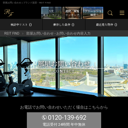
部屋お問い合わせ | ブランド賃貸－REIT FIND
5大
週間／閲覧
フリーレント
キャンペーン
ランキング
検索
0
0
0
検討中リスト
保存した条件
最近見た物件
REIT FIND
部屋お問い合わせ - お問い合わせ内容入力
部屋お問い合わせ
CONTACT
お電話でお問い合わせいただく場合はこちらから
0120-139-692
電話受付 24時間 年中無休