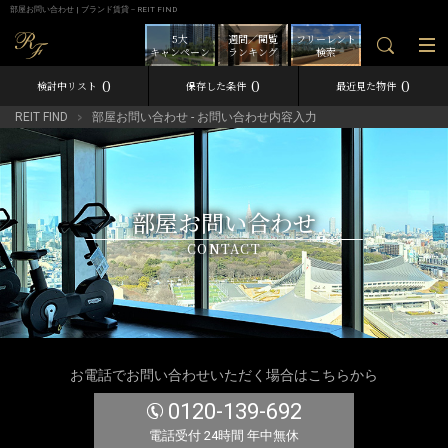
部屋お問い合わせ | ブランド賃貸－REIT FIND
5大
週間／閲覧
フリーレント
キャンペーン
ランキング
検索
0
0
0
検討中リスト
保存した条件
最近見た物件
REIT FIND
部屋お問い合わせ - お問い合わせ内容入力
部屋お問い合わせ
CONTACT
お電話でお問い合わせいただく場合はこちらから
0120-139-692
電話受付 24時間 年中無休