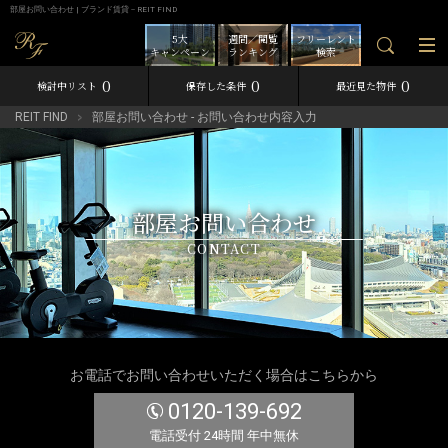
部屋お問い合わせ | ブランド賃貸－REIT FIND
5大
週間／閲覧
フリーレント
キャンペーン
ランキング
検索
0
0
0
検討中リスト
保存した条件
最近見た物件
REIT FIND
部屋お問い合わせ - お問い合わせ内容入力
部屋お問い合わせ
CONTACT
お電話でお問い合わせいただく場合はこちらから
0120-139-692
電話受付 24時間 年中無休