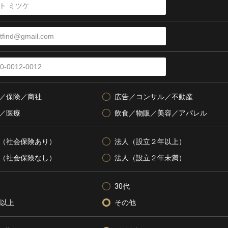
／保険／商社
広告／コンサル／不動産
／医療
飲食／物販／美容／アパレル
（社会保険あり）
法人（設立２年以上）
（社会保険なし）
法人（設立２年未満）
30代
代以上
その他