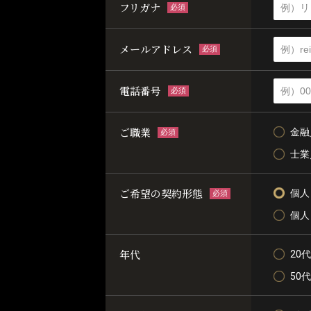
フリガナ
必須
メールアドレス
必須
電話番号
必須
ご職業
金融
必須
士業
ご希望の契約形態
個人
必須
個人
年代
20代
50