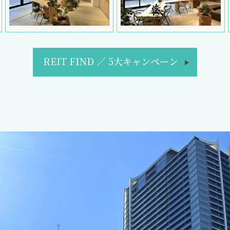
REIT FIND
／
5大キャンペーン