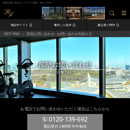
部屋お問い合わせ | ブランド賃貸－REIT FIND
5大
週間／閲覧
フリーレント
キャンペーン
ランキング
検索
0
0
0
検討中リスト
保存した条件
最近見た物件
REIT FIND
部屋お問い合わせ - お問い合わせ内容入力
部屋お問い合わせ
CONTACT
お電話でお問い合わせいただく場合はこちらから
0120-139-692
電話受付 24時間 年中無休