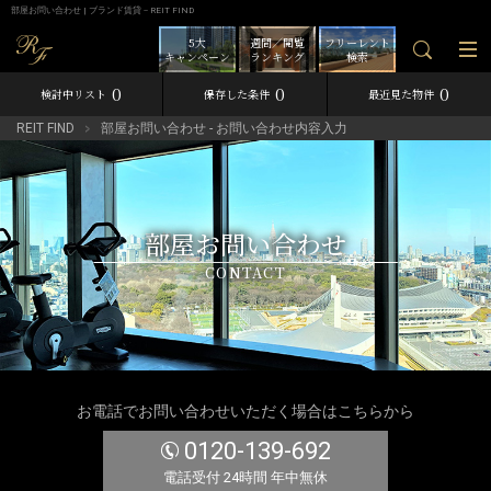
部屋お問い合わせ | ブランド賃貸－REIT FIND
5大
週間／閲覧
フリーレント
キャンペーン
ランキング
検索
0
0
0
検討中リスト
保存した条件
最近見た物件
REIT FIND
部屋お問い合わせ - お問い合わせ内容入力
部屋お問い合わせ
CONTACT
お電話でお問い合わせいただく場合はこちらから
0120-139-692
電話受付 24時間 年中無休