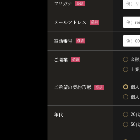
フリガナ
必須
メールアドレス
必須
電話番号
必須
ご職業
金融
必須
士業
ご希望の契約形態
個人
必須
個人
年代
20代
50