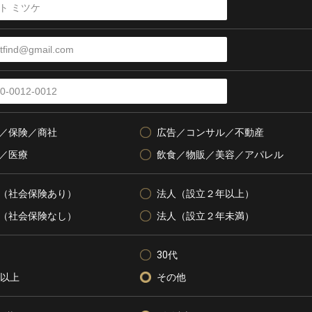
／保険／商社
広告／コンサル／不動産
／医療
飲食／物販／美容／アパレル
（社会保険あり）
法人（設立２年以上）
（社会保険なし）
法人（設立２年未満）
30代
代以上
その他