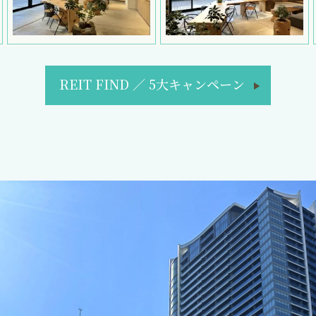
REIT FIND
／
5大キャンペーン