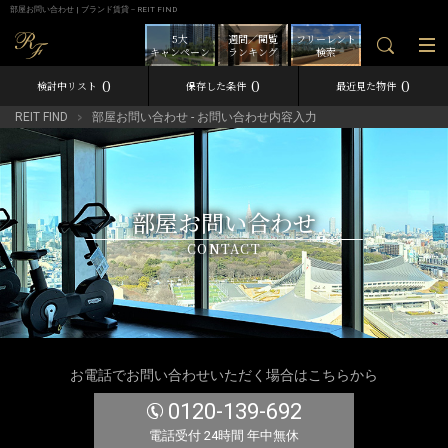
部屋お問い合わせ | ブランド賃貸－REIT FIND
5大
週間／閲覧
フリーレント
キャンペーン
ランキング
検索
0
0
0
検討中リスト
保存した条件
最近見た物件
REIT FIND
部屋お問い合わせ - お問い合わせ内容入力
部屋お問い合わせ
CONTACT
お電話でお問い合わせいただく場合はこちらから
0120-139-692
電話受付 24時間 年中無休