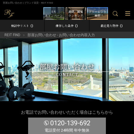
部屋お問い合わせ | ブランド賃貸－REIT FIND
5大
週間／閲覧
フリーレント
キャンペーン
ランキング
検索
0
0
0
検討中リスト
保存した条件
最近見た物件
REIT FIND
部屋お問い合わせ - お問い合わせ内容入力
部屋お問い合わせ
CONTACT
お電話でお問い合わせいただく場合はこちらから
0120-139-692
電話受付 24時間 年中無休