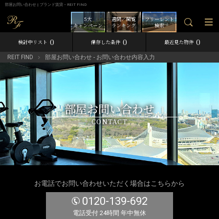
部屋お問い合わせ | ブランド賃貸－REIT FIND
5大
週間／閲覧
フリーレント
キャンペーン
ランキング
検索
0
0
0
検討中リスト
保存した条件
最近見た物件
REIT FIND
部屋お問い合わせ - お問い合わせ内容入力
部屋お問い合わせ
CONTACT
お電話でお問い合わせいただく場合はこちらから
0120-139-692
電話受付 24時間 年中無休