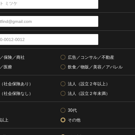
／保険／商社
広告／コンサル／不動産
／医療
飲食／物販／美容／アパレル
（社会保険あり）
法人（設立２年以上）
（社会保険なし）
法人（設立２年未満）
30代
代以上
その他