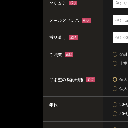
フリガナ
必須
メールアドレス
必須
電話番号
必須
ご職業
金融
必須
士業
ご希望の契約形態
個人
必須
個人
年代
20代
50