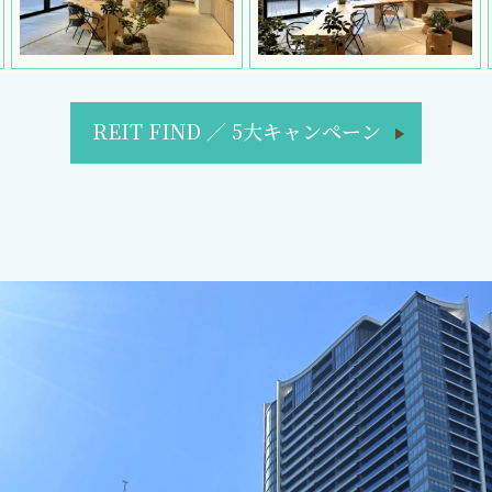
REIT FIND
／
5大キャンペーン