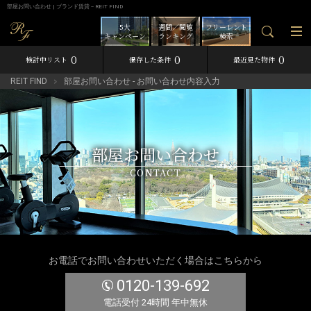
部屋お問い合わせ | ブランド賃貸－REIT FIND
5大
週間／閲覧
フリーレント
キャンペーン
ランキング
検索
0
0
0
検討中リスト
保存した条件
最近見た物件
REIT FIND
部屋お問い合わせ - お問い合わせ内容入力
部屋お問い合わせ
CONTACT
お電話でお問い合わせいただく場合はこちらから
0120-139-692
電話受付 24時間 年中無休