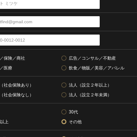
／保険／商社
広告／コンサル／不動産
／医療
飲食／物販／美容／アパレル
（社会保険あり）
法人（設立２年以上）
（社会保険なし）
法人（設立２年未満）
30代
代以上
その他