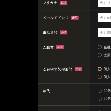
フリガナ
必須
メールアドレス
必須
電話番号
必須
ご職業
金融
必須
士業
ご希望の契約形態
個人
必須
個人
年代
20代
50