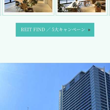
REIT FIND
／
5大キャンペーン