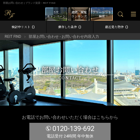
部屋お問い合わせ | ブランド賃貸－REIT FIND
5大
週間／閲覧
フリーレント
キャンペーン
ランキング
検索
0
0
0
検討中リスト
保存した条件
最近見た物件
REIT FIND
部屋お問い合わせ - お問い合わせ内容入力
部屋お問い合わせ
CONTACT
お電話でお問い合わせいただく場合はこちらから
0120-139-692
電話受付 24時間 年中無休