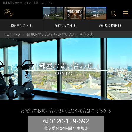
部屋お問い合わせ | ブランド賃貸－REIT FIND
5大
週間／閲覧
フリーレント
キャンペーン
ランキング
検索
0
0
0
検討中リスト
保存した条件
最近見た物件
REIT FIND
部屋お問い合わせ - お問い合わせ内容入力
部屋お問い合わせ
CONTACT
お電話でお問い合わせいただく場合はこちらから
0120-139-692
電話受付 24時間 年中無休