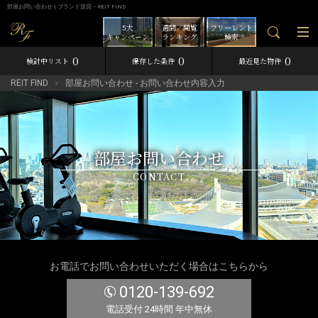
部屋お問い合わせ | ブランド賃貸－REIT FIND
5大
週間／閲覧
フリーレント
キャンペーン
ランキング
検索
0
0
0
検討中リスト
保存した条件
最近見た物件
REIT FIND
部屋お問い合わせ - お問い合わせ内容入力
部屋お問い合わせ
CONTACT
お電話でお問い合わせいただく場合はこちらから
0120-139-692
電話受付 24時間 年中無休