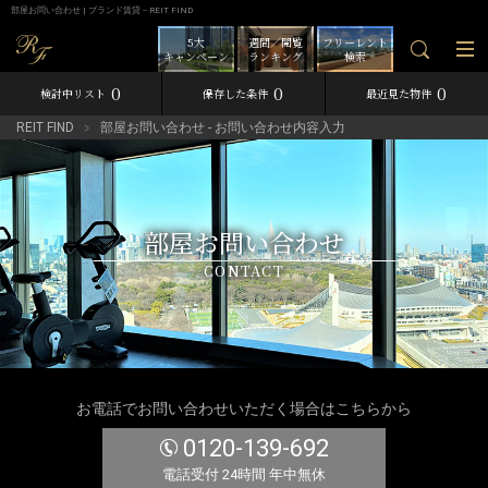
部屋お問い合わせ | ブランド賃貸－REIT FIND
5大
週間／閲覧
フリーレント
キャンペーン
ランキング
検索
0
0
0
検討中リスト
保存した条件
最近見た物件
REIT FIND
部屋お問い合わせ - お問い合わせ内容入力
部屋お問い合わせ
CONTACT
お電話でお問い合わせいただく場合はこちらから
0120-139-692
電話受付 24時間 年中無休