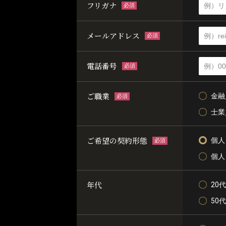
フリガナ
必須
メールアドレス
必須
電話番号
必須
ご職業
金融
必須
士業
ご希望の契約形態
個人
必須
個人
年代
20代
50