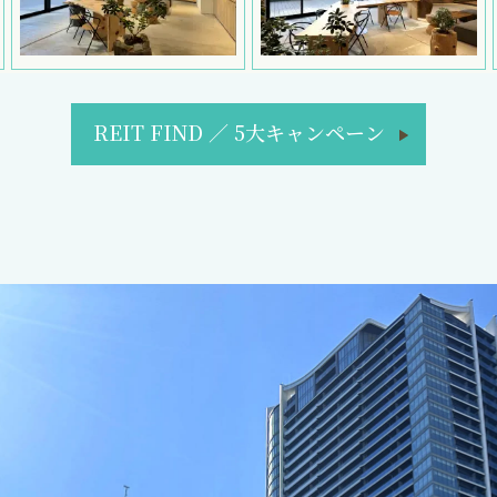
REIT FIND
／
5大キャンペーン