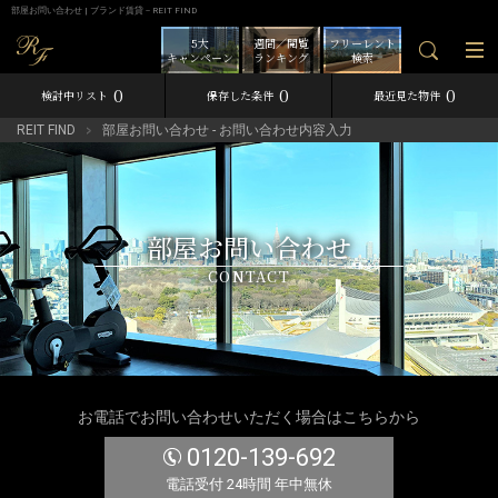
部屋お問い合わせ | ブランド賃貸－REIT FIND
5大
週間／閲覧
フリーレント
キャンペーン
ランキング
検索
0
0
0
検討中リスト
保存した条件
最近見た物件
REIT FIND
部屋お問い合わせ - お問い合わせ内容入力
部屋お問い合わせ
CONTACT
お電話でお問い合わせいただく場合はこちらから
0120-139-692
電話受付 24時間 年中無休