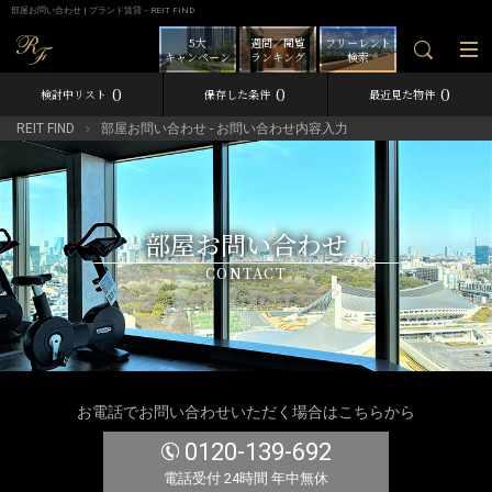
部屋お問い合わせ | ブランド賃貸－REIT FIND
5大
週間／閲覧
フリーレント
キャンペーン
ランキング
検索
0
0
0
検討中リスト
保存した条件
最近見た物件
REIT FIND
部屋お問い合わせ - お問い合わせ内容入力
部屋お問い合わせ
CONTACT
お電話でお問い合わせいただく場合はこちらから
0120-139-692
電話受付 24時間 年中無休