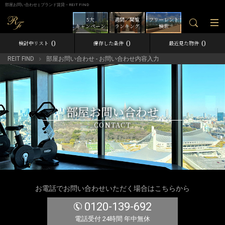
部屋お問い合わせ | ブランド賃貸－REIT FIND
5大
週間／閲覧
フリーレント
キャンペーン
ランキング
検索
0
0
0
検討中リスト
保存した条件
最近見た物件
REIT FIND
部屋お問い合わせ - お問い合わせ内容入力
部屋お問い合わせ
CONTACT
お電話でお問い合わせいただく場合はこちらから
0120-139-692
電話受付 24時間 年中無休