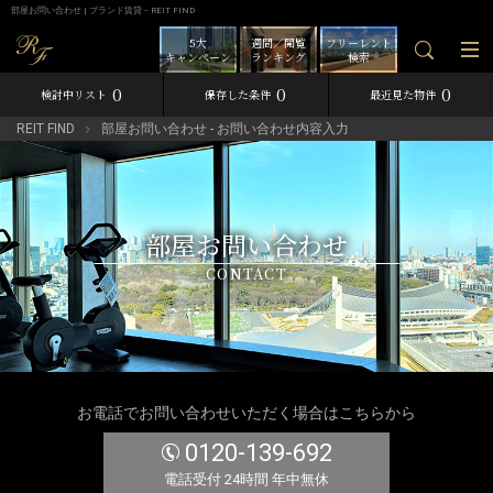
部屋お問い合わせ | ブランド賃貸－REIT FIND
5大
週間／閲覧
フリーレント
キャンペーン
ランキング
検索
0
0
0
検討中リスト
保存した条件
最近見た物件
REIT FIND
部屋お問い合わせ - お問い合わせ内容入力
部屋お問い合わせ
CONTACT
お電話でお問い合わせいただく場合はこちらから
0120-139-692
電話受付 24時間 年中無休