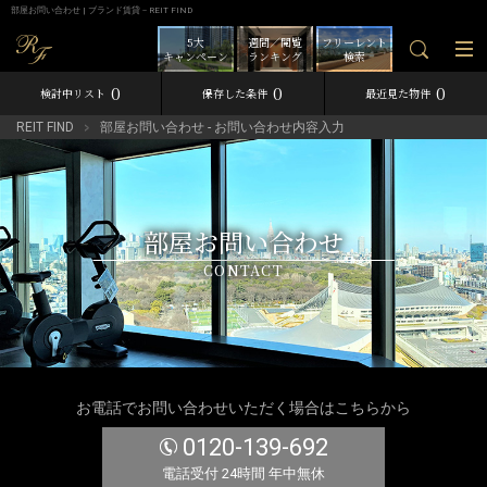
部屋お問い合わせ | ブランド賃貸－REIT FIND
5大
週間／閲覧
フリーレント
キャンペーン
ランキング
検索
0
0
0
検討中リスト
保存した条件
最近見た物件
REIT FIND
部屋お問い合わせ - お問い合わせ内容入力
部屋お問い合わせ
CONTACT
お電話でお問い合わせいただく場合はこちらから
0120-139-692
電話受付 24時間 年中無休