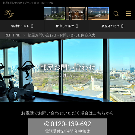
部屋お問い合わせ | ブランド賃貸－REIT FIND
5大
週間／閲覧
フリーレント
キャンペーン
ランキング
検索
0
0
0
検討中リスト
保存した条件
最近見た物件
REIT FIND
部屋お問い合わせ - お問い合わせ内容入力
部屋お問い合わせ
CONTACT
お電話でお問い合わせいただく場合はこちらから
0120-139-692
電話受付 24時間 年中無休