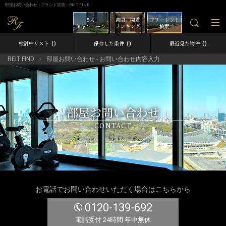
部屋お問い合わせ | ブランド賃貸－REIT FIND
5大
週間／閲覧
フリーレント
キャンペーン
ランキング
検索
0
0
0
検討中リスト
保存した条件
最近見た物件
REIT FIND
部屋お問い合わせ - お問い合わせ内容入力
部屋お問い合わせ
CONTACT
お電話でお問い合わせいただく場合はこちらから
0120-139-692
電話受付 24時間 年中無休