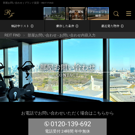
部屋お問い合わせ | ブランド賃貸－REIT FIND
5大
週間／閲覧
フリーレント
キャンペーン
ランキング
検索
0
0
0
検討中リスト
保存した条件
最近見た物件
REIT FIND
部屋お問い合わせ - お問い合わせ内容入力
部屋お問い合わせ
CONTACT
お電話でお問い合わせいただく場合はこちらから
0120-139-692
電話受付 24時間 年中無休