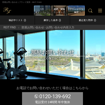
部屋お問い合わせ | ブランド賃貸－REIT FIND
5大
週間／閲覧
フリーレント
キャンペーン
ランキング
検索
0
0
0
検討中リスト
保存した条件
最近見た物件
REIT FIND
部屋お問い合わせ - お問い合わせ内容入力
部屋お問い合わせ
CONTACT
お電話でお問い合わせいただく場合はこちらから
0120-139-692
電話受付 24時間 年中無休