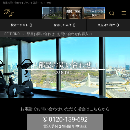
部屋お問い合わせ | ブランド賃貸－REIT FIND
5大
週間／閲覧
フリーレント
キャンペーン
ランキング
検索
0
0
0
検討中リスト
保存した条件
最近見た物件
REIT FIND
部屋お問い合わせ - お問い合わせ内容入力
部屋お問い合わせ
CONTACT
お電話でお問い合わせいただく場合はこちらから
0120-139-692
電話受付 24時間 年中無休