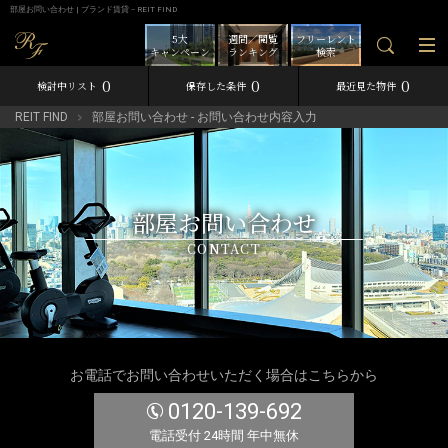
部屋お問い合わせ | ブランド賃貸－REIT FIND
5大
週間／閲覧
フリーレント
キャンペーン
ランキング
検索
0
0
0
検討中リスト
保存した条件
最近見た物件
REIT FIND
部屋お問い合わせ - お問い合わせ内容入力
部屋お問い合わせ
CONTACT
お電話でお問い合わせいただく場合はこちらから
0120-139-692
電話受付 24時間 年中無休