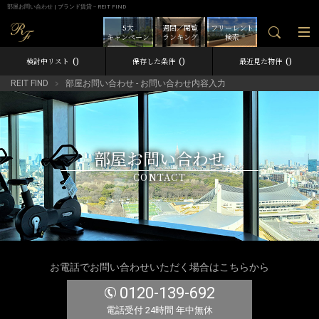
部屋お問い合わせ | ブランド賃貸－REIT FIND
5大
週間／閲覧
フリーレント
キャンペーン
ランキング
検索
0
0
0
検討中リスト
保存した条件
最近見た物件
REIT FIND
部屋お問い合わせ - お問い合わせ内容入力
部屋お問い合わせ
CONTACT
お電話でお問い合わせいただく場合はこちらから
0120-139-692
電話受付 24時間 年中無休