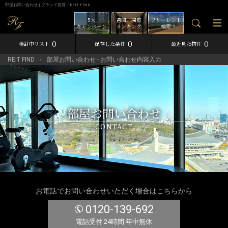
部屋お問い合わせ | ブランド賃貸－REIT FIND
5大
週間／閲覧
フリーレント
キャンペーン
ランキング
検索
0
0
0
検討中リスト
保存した条件
最近見た物件
REIT FIND
部屋お問い合わせ - お問い合わせ内容入力
部屋お問い合わせ
CONTACT
お電話でお問い合わせいただく場合はこちらから
0120-139-692
電話受付 24時間 年中無休