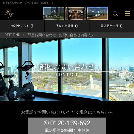
部屋お問い合わせ | ブランド賃貸－REIT FIND
5大
週間／閲覧
フリーレント
キャンペーン
ランキング
検索
0
0
0
検討中リスト
保存した条件
最近見た物件
REIT FIND
部屋お問い合わせ - お問い合わせ内容入力
部屋お問い合わせ
CONTACT
お電話でお問い合わせいただく場合はこちらから
0120-139-692
電話受付 24時間 年中無休