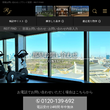
部屋お問い合わせ | ブランド賃貸－REIT FIND
5大
週間／閲覧
フリーレント
キャンペーン
ランキング
検索
0
0
0
検討中リスト
保存した条件
最近見た物件
REIT FIND
部屋お問い合わせ - お問い合わせ内容入力
部屋お問い合わせ
CONTACT
お電話でお問い合わせいただく場合はこちらから
0120-139-692
電話受付 24時間 年中無休