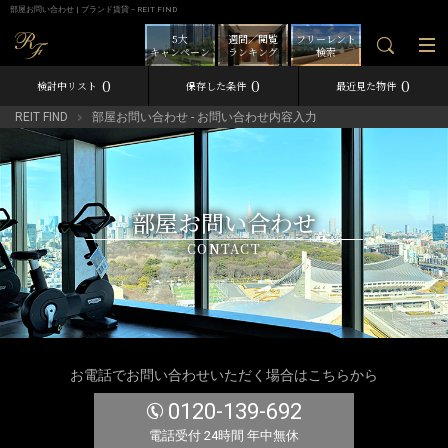
部屋お問い合わせ | ブランド賃貸－REIT FIND
5大
週間／閲覧
フリーレント
キャンペーン
ランキング
検索
0
0
0
検討中リスト
保存した条件
最近見た物件
REIT FIND
部屋お問い合わせ - お問い合わせ内容入力
部屋お問い合わせ
CONTACT
お電話でお問い合わせいただく場合はこちらから
0120-139-692
電話受付 24時間 年中無休