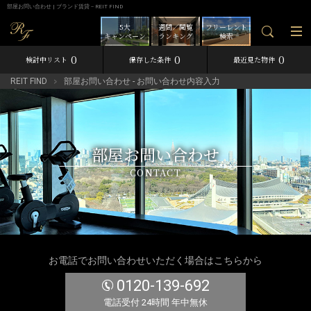
部屋お問い合わせ | ブランド賃貸－REIT FIND
5大
週間／閲覧
フリーレント
キャンペーン
ランキング
検索
0
0
0
検討中リスト
保存した条件
最近見た物件
REIT FIND
部屋お問い合わせ - お問い合わせ内容入力
部屋お問い合わせ
CONTACT
お電話でお問い合わせいただく場合はこちらから
0120-139-692
電話受付 24時間 年中無休