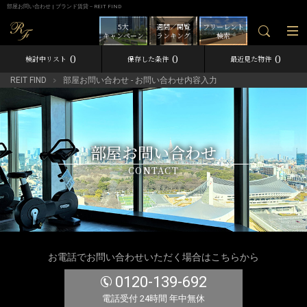
部屋お問い合わせ | ブランド賃貸－REIT FIND
5大
週間／閲覧
フリーレント
キャンペーン
ランキング
検索
0
0
0
検討中リスト
保存した条件
最近見た物件
REIT FIND
部屋お問い合わせ - お問い合わせ内容入力
部屋お問い合わせ
CONTACT
お電話でお問い合わせいただく場合はこちらから
0120-139-692
電話受付 24時間 年中無休