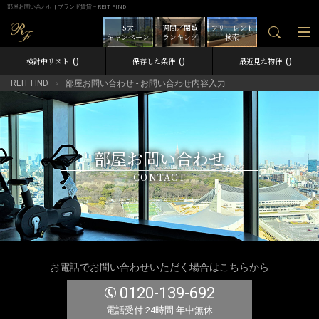
部屋お問い合わせ | ブランド賃貸－REIT FIND
5大
週間／閲覧
フリーレント
キャンペーン
ランキング
検索
0
0
0
検討中リスト
保存した条件
最近見た物件
REIT FIND
部屋お問い合わせ - お問い合わせ内容入力
部屋お問い合わせ
CONTACT
お電話でお問い合わせいただく場合はこちらから
0120-139-692
電話受付 24時間 年中無休