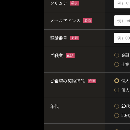
フリガナ
必須
メールアドレス
必須
電話番号
必須
ご職業
金融
必須
士業
ご希望の契約形態
個人
必須
個人
年代
20代
50