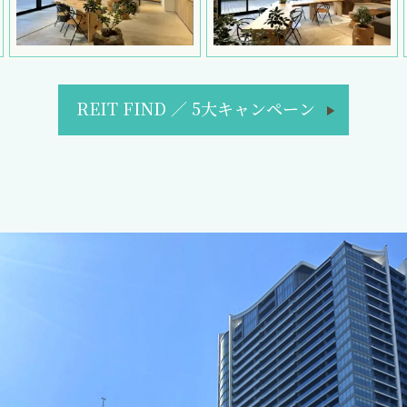
REIT FIND
／
5大キャンペーン