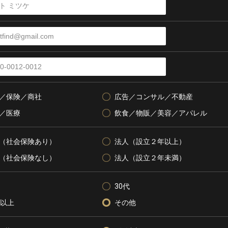
／保険／商社
広告／コンサル／不動産
／医療
飲食／物販／美容／アパレル
（社会保険あり）
法人（設立２年以上）
（社会保険なし）
法人（設立２年未満）
30代
代以上
その他