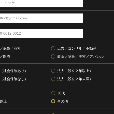
／保険／商社
広告／コンサル／不動産
／医療
飲食／物販／美容／アパレル
（社会保険あり）
法人（設立２年以上）
（社会保険なし）
法人（設立２年未満）
30代
代以上
その他