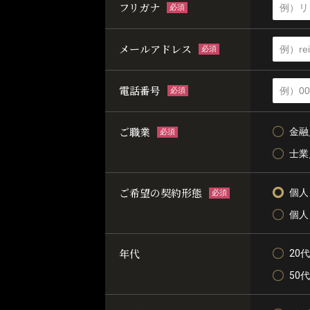
フリガナ
必須
メールアドレス
必須
電話番号
必須
ご職業
金融
必須
士業
ご希望の契約形態
個人
必須
個人
年代
20代
50