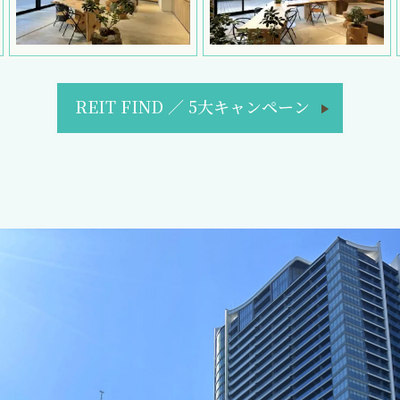
REIT FIND
／
5大キャンペーン