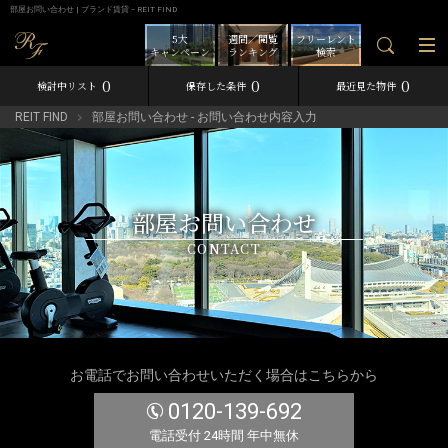
部屋お問い合わせ | ブランド賃貸－REIT FIND
5大
週間／閲覧
フリーレント
キャンペーン
ランキング
検索
0
0
0
検討中リスト
保存した条件
最近見た物件
REIT FIND
部屋お問い合わせ - お問い合わせ内容入力
部屋お問い合わせ
CONTACT
お電話でお問い合わせいただく場合はこちらから
0120-139-692
電話受付 24時間 年中無休