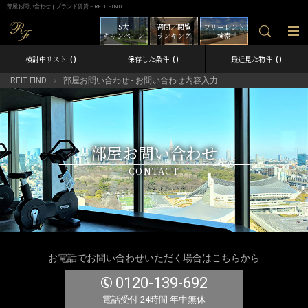
部屋お問い合わせ | ブランド賃貸－REIT FIND
5大
週間／閲覧
フリーレント
キャンペーン
ランキング
検索
0
0
0
検討中リスト
保存した条件
最近見た物件
REIT FIND
部屋お問い合わせ - お問い合わせ内容入力
部屋お問い合わせ
CONTACT
お電話でお問い合わせいただく場合はこちらから
0120-139-692
電話受付 24時間 年中無休