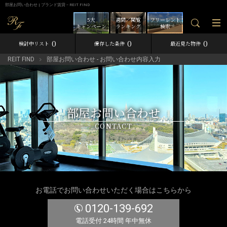
部屋お問い合わせ | ブランド賃貸－REIT FIND
5大
週間／閲覧
フリーレント
キャンペーン
ランキング
検索
0
0
0
検討中リスト
保存した条件
最近見た物件
REIT FIND
部屋お問い合わせ - お問い合わせ内容入力
部屋お問い合わせ
CONTACT
お電話でお問い合わせいただく場合はこちらから
0120-139-692
電話受付 24時間 年中無休