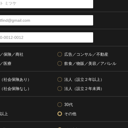
／保険／商社
広告／コンサル／不動産
／医療
飲食／物販／美容／アパレル
（社会保険あり）
法人（設立２年以上）
（社会保険なし）
法人（設立２年未満）
30代
代以上
その他