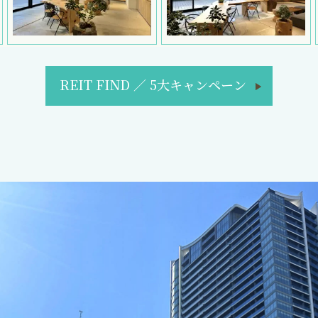
REIT FIND
／
5大キャンペーン