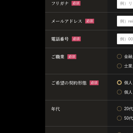
フリガナ
必須
メールアドレス
必須
電話番号
必須
ご職業
金融
必須
士業
ご希望の契約形態
個人
必須
個人
年代
20代
50