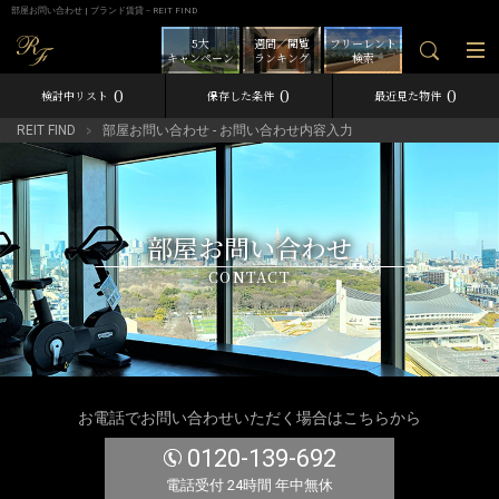
部屋お問い合わせ | ブランド賃貸－REIT FIND
5大
週間／閲覧
フリーレント
キャンペーン
ランキング
検索
0
0
0
検討中リスト
保存した条件
最近見た物件
REIT FIND
部屋お問い合わせ - お問い合わせ内容入力
部屋お問い合わせ
CONTACT
お電話でお問い合わせいただく場合はこちらから
0120-139-692
電話受付 24時間 年中無休