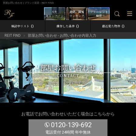
部屋お問い合わせ | ブランド賃貸－REIT FIND
5大
週間／閲覧
フリーレント
キャンペーン
ランキング
検索
0
0
0
検討中リスト
保存した条件
最近見た物件
REIT FIND
部屋お問い合わせ - お問い合わせ内容入力
部屋お問い合わせ
CONTACT
お電話でお問い合わせいただく場合はこちらから
0120-139-692
電話受付 24時間 年中無休