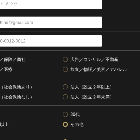
／保険／商社
広告／コンサル／不動産
／医療
飲食／物販／美容／アパレル
（社会保険あり）
法人（設立２年以上）
（社会保険なし）
法人（設立２年未満）
30代
代以上
その他