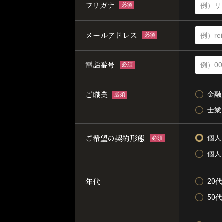
フリガナ
必須
メールアドレス
必須
電話番号
必須
ご職業
金融
必須
士業
ご希望の契約形態
個人
必須
個人
年代
20代
50