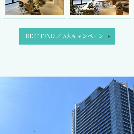
REIT FIND
／
5大キャンペーン