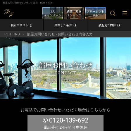
部屋お問い合わせ | ブランド賃貸－REIT FIND
5大
週間／閲覧
フリーレント
キャンペーン
ランキング
検索
0
0
0
検討中リスト
保存した条件
最近見た物件
REIT FIND
部屋お問い合わせ - お問い合わせ内容入力
部屋お問い合わせ
CONTACT
お電話でお問い合わせいただく場合はこちらから
0120-139-692
電話受付 24時間 年中無休