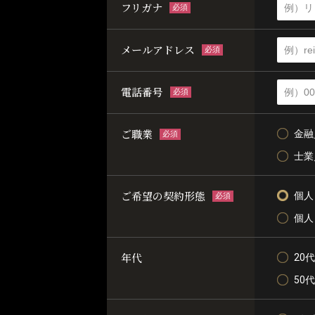
フリガナ
必須
メールアドレス
必須
電話番号
必須
ご職業
金融
必須
士業
ご希望の契約形態
個人
必須
個人
年代
20代
50