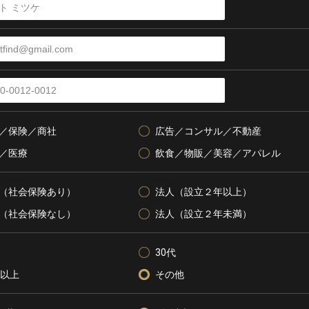
／保険／商社
広告／コンサル／不動産
／医療
飲食／物販／美容／アパレル
（社会保険あり）
法人（設立２年以上）
（社会保険なし）
法人（設立２年未満）
30代
代以上
その他