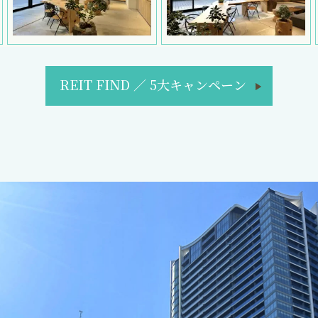
REIT FIND
／
5大キャンペーン