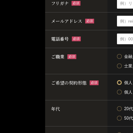
フリガナ
必須
メールアドレス
必須
電話番号
必須
ご職業
金融
必須
士業
ご希望の契約形態
個人
必須
個人
年代
20代
50