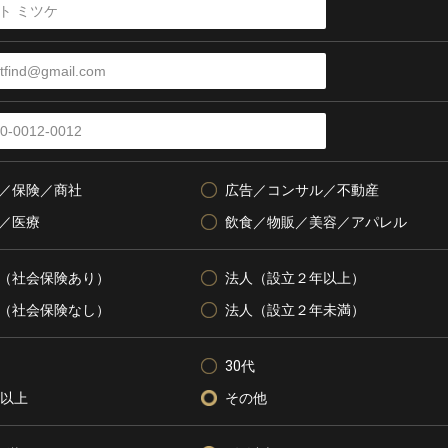
／保険／商社
広告／コンサル／不動産
／医療
飲食／物販／美容／アパレル
（社会保険あり）
法人（設立２年以上）
（社会保険なし）
法人（設立２年未満）
30代
代以上
その他