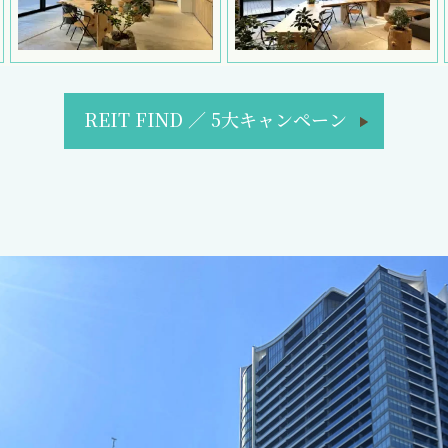
REIT FIND
／
5大キャンペーン