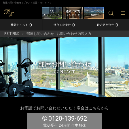
部屋お問い合わせ | ブランド賃貸－REIT FIND
5大
週間／閲覧
フリーレント
キャンペーン
ランキング
検索
0
0
0
検討中リスト
保存した条件
最近見た物件
REIT FIND
部屋お問い合わせ - お問い合わせ内容入力
部屋お問い合わせ
CONTACT
お電話でお問い合わせいただく場合はこちらから
0120-139-692
電話受付 24時間 年中無休